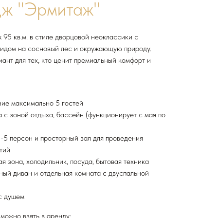
дж "Эрмитаж"
 95 кв.м. в стиле дворцовой неоклассики с
идом на сосновый лес и окружающую природу.
ант для тех, кто ценит премиальный комфорт и
ие максимально 5 гостей
 с зоной отдыха, бассейн (функционирует с мая по
4-5 персон и просторный зал для проведения
тий
я зона, холодильник, посуда, бытовая техника
ный диван и отдельная комната с двуспальной
с душем
можно взять в аренду: