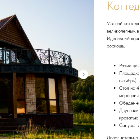
Котте
Уютный коттедж
великолепным в
Идеальный вари
роскошь.
Размещен
Площадка
октябрь)
Стол на 
мероприя
Обеденна
Двуспаль
кроватью
Санузел 
Дополнительно 