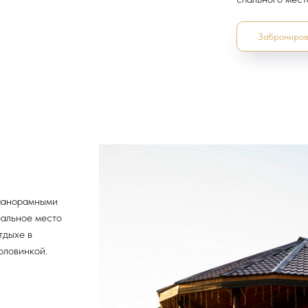
Заброниров
 панорамными
еальное место
тдыхе в
оловинкой.