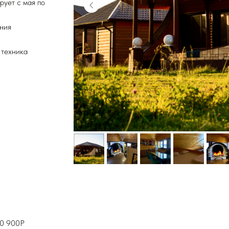
рует с мая по
ения
 техника
10 900Р