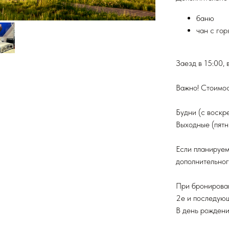
баню
чан с го
Заезд в 15:00, 
Важно! Стоимос
Будни (с воскр
Выходные (пятн
Если планируем
дополнительног
При бронирован
2е и последующ
В день рождени