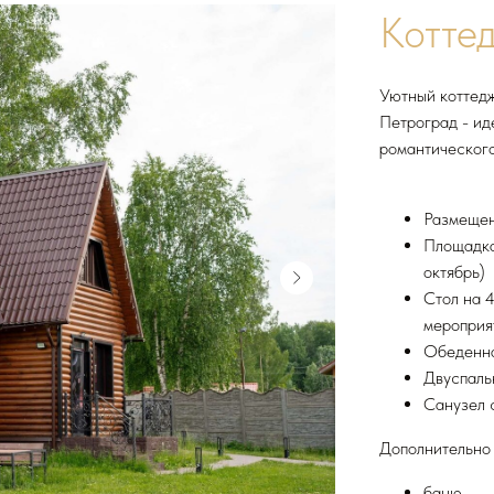
Котте
Уютный коттедж
Петроград - ид
романтического
Размещен
Площадка
октябрь)
Стол на 
мероприят
Обеденна
Двуспаль
Санузел 
Дополнительно 
баню