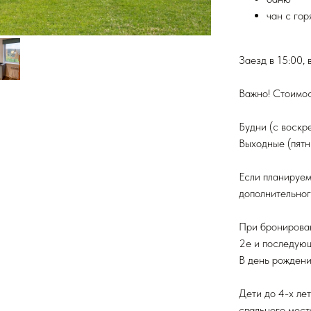
чан с го
Заезд в 15:00, 
Важно! Стоимос
Будни (с воскр
Выходные (пятн
Если планируем
дополнительног
При бронирован
2е и последующ
В день рождени
Дети до 4-х ле
спального мест